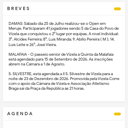
B R E V E S
DAMAS: Sábado dia 25 de Julho realizou-se o Open em
Meruje. Participaram 41 jogadores sendo 5 da Casa do Povo de
Vizela que conquistou o 2⁰ lugar por equipas. A nível individual:
3⁰. Alcides Ferreira; 8⁰. Luís Miranda; 9. Abílio Pereira ( M ); 14.
Luís Leite e 26⁰. José Vieira.
MALAFAIA - O passeio sénior de Vizela à Quinta da Malafaia
está agendado para 15 de Setembro de 2026. As inscrições
abrem na Câmara a 1 de Agosto.
S. SILVESTRE, está agendada a II S. Silvestre de Vizela para a
noite de 23 de Dezembro de 2026. Promovida pela Vizela Corre
com o apoio da Câmara de Vizela e Associação Atletismo
Braga sai da Praça da República às 21 horas.
A G E N D A