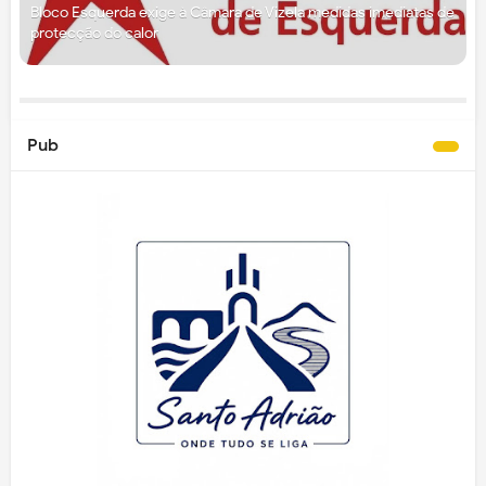
Bloco Esquerda exige à Câmara de Vizela medidas imediatas de
protecção do calor
Pub