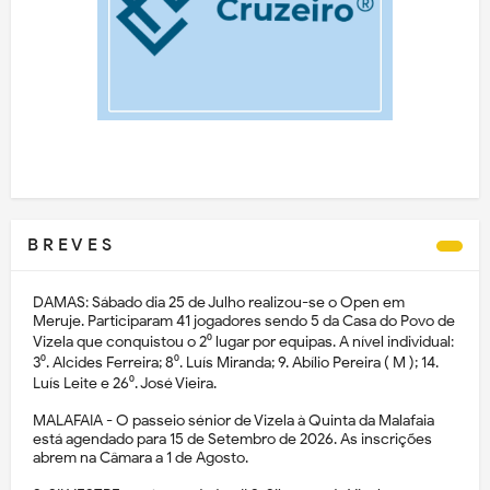
B R E V E S
DAMAS: Sábado dia 25 de Julho realizou-se o Open em
Meruje. Participaram 41 jogadores sendo 5 da Casa do Povo de
Vizela que conquistou o 2⁰ lugar por equipas. A nível individual:
3⁰. Alcides Ferreira; 8⁰. Luís Miranda; 9. Abílio Pereira ( M ); 14.
Luís Leite e 26⁰. José Vieira.
MALAFAIA - O passeio sénior de Vizela à Quinta da Malafaia
está agendado para 15 de Setembro de 2026. As inscrições
abrem na Câmara a 1 de Agosto.