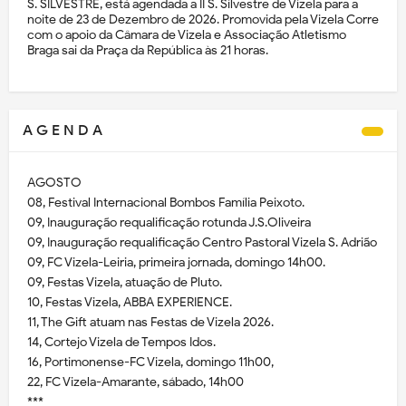
S. SILVESTRE, está agendada a II S. Silvestre de Vizela para a
noite de 23 de Dezembro de 2026. Promovida pela Vizela Corre
com o apoio da Câmara de Vizela e Associação Atletismo
Braga sai da Praça da República às 21 horas.
A G E N D A
AGOSTO
08, Festival Internacional Bombos Família Peixoto.
09, Inauguração requalificação rotunda J.S.Oliveira
09, Inauguração requalificação Centro Pastoral Vizela S. Adrião
09, FC Vizela-Leiria, primeira jornada, domingo 14h00.
09, Festas Vizela, atuação de Pluto.
10, Festas Vizela, ABBA EXPERIENCE.
11, The Gift atuam nas Festas de Vizela 2026.
14, Cortejo Vizela de Tempos Idos.
16, Portimonense-FC Vizela, domingo 11h00,
22, FC Vizela-Amarante, sábado, 14h00
***