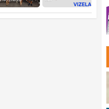
s reconhecida
calor