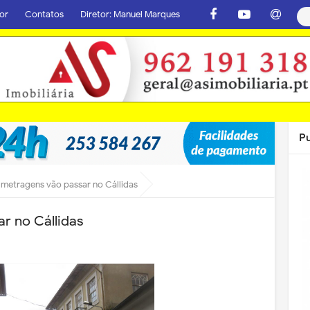
or
Contatos
Diretor: Manuel Marques
P
 metragens vão passar no Cállidas
r no Cállidas