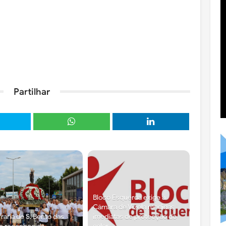
Partilhar
Bloco Esquerda exige à
Câmara de Vizela medidas
raria de S. Bento das
imediatas de protecção do