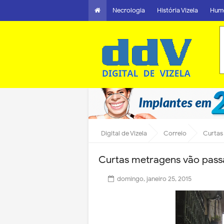
Necrologia
História Vizela
Hum
Digital de Vizela
Correio
Curtas
Curtas metragens vão passa
domingo, janeiro 25, 2015