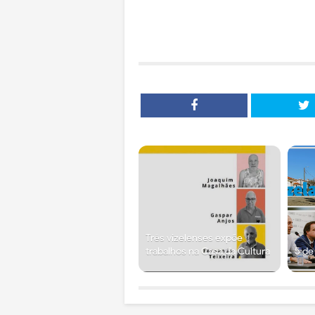
Três vizelenses expõe
trabalhos na Casa da Cultura
5 de