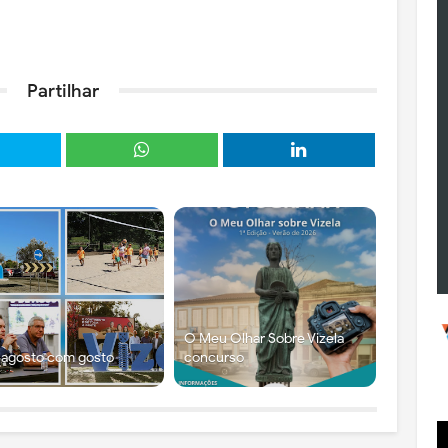
Partilhar
O Meu Olhar Sobre Vizela
 agosto com gosto
concurso