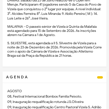
DAMAS: Sábado dia 25 de Julho realizou-se o Open em
Meruje. Participaram 41 jogadores sendo 5 da Casa do Povo de
Vizela que conquistou o 2⁰ lugar por equipas. A nível individual:
3⁰. Alcides Ferreira; 8⁰. Luís Miranda; 9. Abílio Pereira ( M ); 14.
Luís Leite e 26⁰. José Vieira.
MALAFAIA - O passeio sénior de Vizela à Quinta da Malafaia
está agendado para 15 de Setembro de 2026. As inscrições
abrem na Câmara a 1 de Agosto.
S. SILVESTRE, está agendada a II S. Silvestre de Vizela para a
noite de 23 de Dezembro de 2026. Promovida pela Vizela Corre
com o apoio da Câmara de Vizela e Associação Atletismo
Braga sai da Praça da República às 21 horas.
A G E N D A
AGOSTO
08, Festival Internacional Bombos Família Peixoto.
09, Inauguração requalificação rotunda J.S.Oliveira
09, Inauguração requalificação Centro Pastoral Vizela S. Adrião