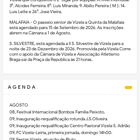
3⁰. Alcides Ferreira; 8⁰. Luís Miranda; 9. Abílio Pereira ( M ); 14.
Luís Leite e 26⁰. José Vieira.
MALAFAIA - O passeio sénior de Vizela à Quinta da Malafaia
está agendado para 15 de Setembro de 2026. As inscrições
abrem na Câmara a 1 de Agosto.
S. SILVESTRE, está agendada a II S. Silvestre de Vizela para a
noite de 23 de Dezembro de 2026. Promovida pela Vizela Corre
com o apoio da Câmara de Vizela e Associação Atletismo
Braga sai da Praça da República às 21 horas.
A G E N D A
AGOSTO
08, Festival Internacional Bombos Família Peixoto.
09, Inauguração requalificação rotunda J.S.Oliveira
09, Inauguração requalificação Centro Pastoral Vizela S. Adrião
09, FC Vizela-Leiria, primeira jornada, domingo 14h00.
09, Festas Vizela, atuação de Pluto.