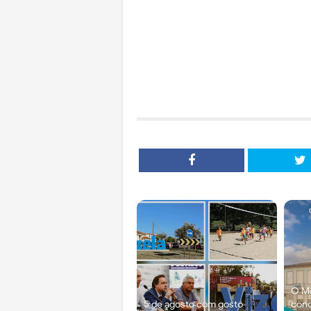
O Me
5 de agosto com gosto
con