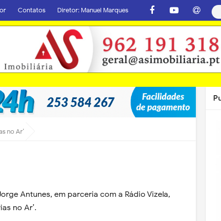
or
Contatos
Diretor: Manuel Marques
P
as no Ar’
Jorge Antunes, em parceria com a Rádio Vizela,
ias no Ar’.