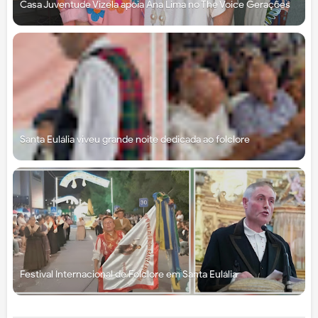
Casa Juventude Vizela apoia Ana Lima no The Voice Gerações
Santa Eulália viveu grande noite dedicada ao folclore
Festival Internacional de Folclore em Santa Eulália