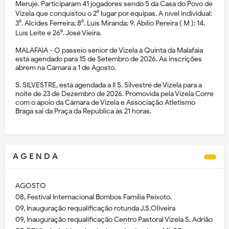
Meruje. Participaram 41 jogadores sendo 5 da Casa do Povo de
Vizela que conquistou o 2⁰ lugar por equipas. A nível individual:
3⁰. Alcides Ferreira; 8⁰. Luís Miranda; 9. Abílio Pereira ( M ); 14.
Luís Leite e 26⁰. José Vieira.
MALAFAIA - O passeio sénior de Vizela à Quinta da Malafaia
está agendado para 15 de Setembro de 2026. As inscrições
abrem na Câmara a 1 de Agosto.
S. SILVESTRE, está agendada a II S. Silvestre de Vizela para a
noite de 23 de Dezembro de 2026. Promovida pela Vizela Corre
com o apoio da Câmara de Vizela e Associação Atletismo
Braga sai da Praça da República às 21 horas.
A G E N D A
AGOSTO
08, Festival Internacional Bombos Família Peixoto.
09, Inauguração requalificação rotunda J.S.Oliveira
09, Inauguração requalificação Centro Pastoral Vizela S. Adrião