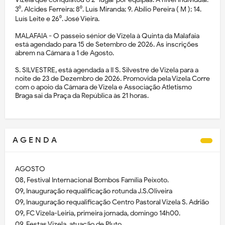
3⁰. Alcides Ferreira; 8⁰. Luís Miranda; 9. Abílio Pereira ( M ); 14.
Luís Leite e 26⁰. José Vieira.
MALAFAIA - O passeio sénior de Vizela à Quinta da Malafaia
está agendado para 15 de Setembro de 2026. As inscrições
abrem na Câmara a 1 de Agosto.
S. SILVESTRE, está agendada a II S. Silvestre de Vizela para a
noite de 23 de Dezembro de 2026. Promovida pela Vizela Corre
com o apoio da Câmara de Vizela e Associação Atletismo
Braga sai da Praça da República às 21 horas.
A G E N D A
AGOSTO
08, Festival Internacional Bombos Família Peixoto.
09, Inauguração requalificação rotunda J.S.Oliveira
09, Inauguração requalificação Centro Pastoral Vizela S. Adrião
09, FC Vizela-Leiria, primeira jornada, domingo 14h00.
09, Festas Vizela, atuação de Pluto.