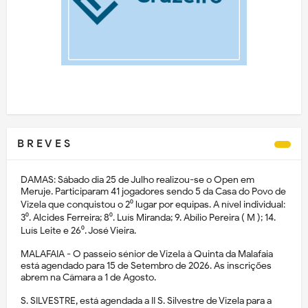
B R E V E S
DAMAS: Sábado dia 25 de Julho realizou-se o Open em
Meruje. Participaram 41 jogadores sendo 5 da Casa do Povo de
Vizela que conquistou o 2⁰ lugar por equipas. A nível individual:
3⁰. Alcides Ferreira; 8⁰. Luís Miranda; 9. Abílio Pereira ( M ); 14.
Luís Leite e 26⁰. José Vieira.
MALAFAIA - O passeio sénior de Vizela à Quinta da Malafaia
está agendado para 15 de Setembro de 2026. As inscrições
abrem na Câmara a 1 de Agosto.
S. SILVESTRE, está agendada a II S. Silvestre de Vizela para a