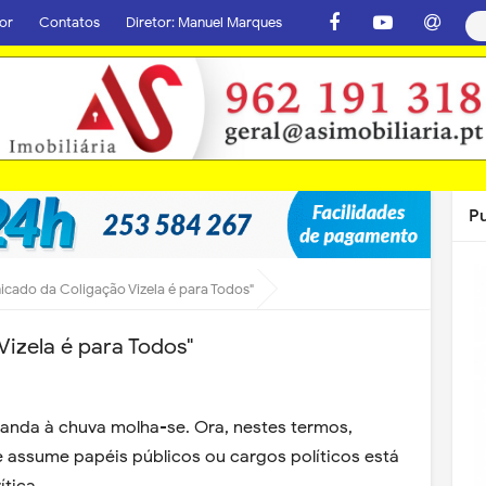
or
Contatos
Diretor: Manuel Marques
P
cado da Coligação Vizela é para Todos"
izela é para Todos"
anda à chuva molha-se. Ora, nestes termos,
assume papéis públicos ou cargos políticos está