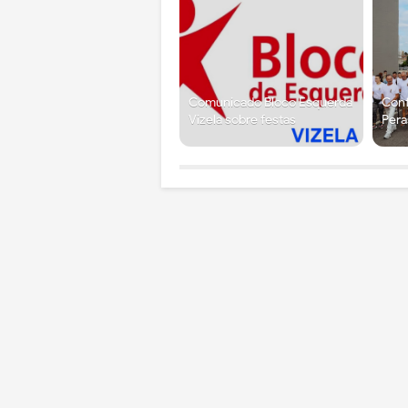
Comunicado Bloco Esquerda
Conf
Vizela sobre festas
Pera