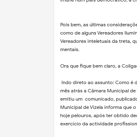
imune num país democrático, à crí
Pois bem, as últimas consideraçõ
como de alguns Vereadores Ilumin
Vereadores inteletuais da treta, 
mentais.
Ora que fique bem claro, a Coligaç
Indo direto ao assunto: Como é d
mês atrás a Câmara Municipal de V
emitiu um comunicado, publicado
Municipal de Vizela informa que o
hoje pelouros, após ter obtido deci
exercício da actividade profissio