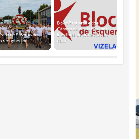
Bloco Esquerda exige à
Câmara de Vizela medidas
raria de S. Bento das
imediatas de protecção do
s reconhecida
calor