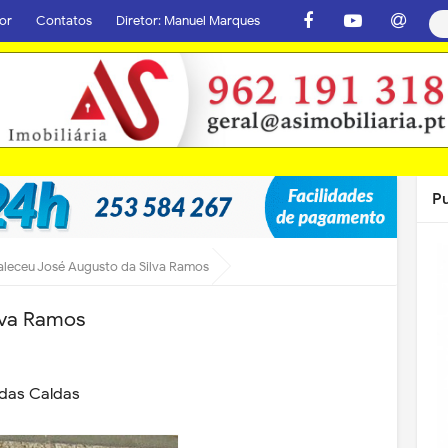
or
Contatos
Diretor: Manuel Marques
P
aleceu José Augusto da Silva Ramos
lva Ramos
 das Caldas