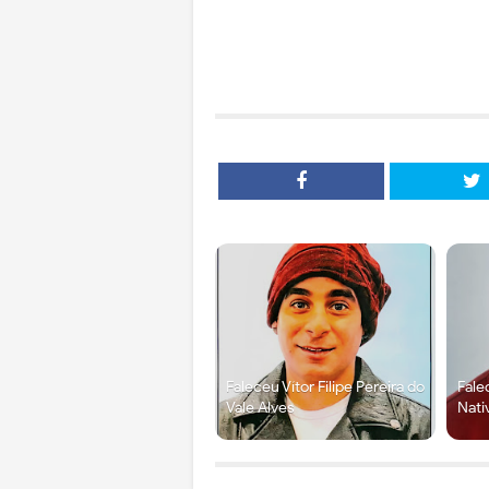
Faleceu Vítor Filipe Pereira do
Fale
Vale Alves
Nati