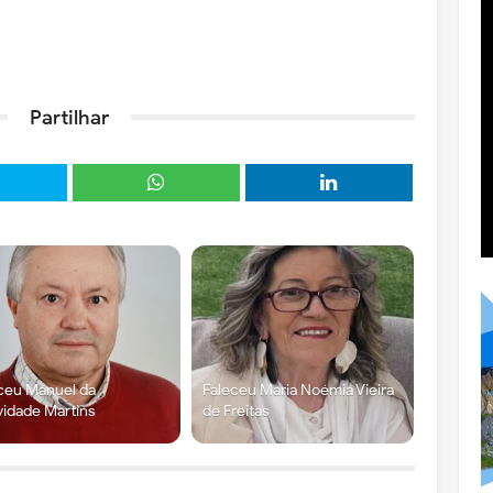
Partilhar
ceu Manuel da
Faleceu Maria Noémia Vieira
vidade Martins
de Freitas