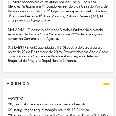
DAMAS: Sábado dia 25 de Julho realizou-se o Open em
Meruje. Participaram 41 jogadores sendo 5 da Casa do Povo de
Vizela que conquistou o 2⁰ lugar por equipas. A nível individual:
3⁰. Alcides Ferreira; 8⁰. Luís Miranda; 9. Abílio Pereira ( M ); 14.
Luís Leite e 26⁰. José Vieira.
MALAFAIA - O passeio sénior de Vizela à Quinta da Malafaia
está agendado para 15 de Setembro de 2026. As inscrições
abrem na Câmara a 1 de Agosto.
S. SILVESTRE, está agendada a II S. Silvestre de Vizela para a
noite de 23 de Dezembro de 2026. Promovida pela Vizela Corre
com o apoio da Câmara de Vizela e Associação Atletismo
Braga sai da Praça da República às 21 horas.
A G E N D A
AGOSTO
08, Festival Internacional Bombos Família Peixoto.
09, Inauguração requalificação rotunda J.S.Oliveira
09, Inauguração requalificação Centro Pastoral Vizela S. Adrião