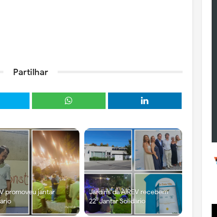
Partilhar
V promoveu jantar
Jardins da AIREV recebem
dário
22⁰ Jantar Solidário