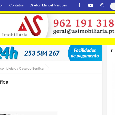
or
Contatos
Diretor: Manuel Marques
P
sembleia da Casa do Benfica
fica