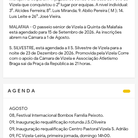
Vizela que conquistou o 2⁰ lugar por equipas. A nível individual:
3⁰. Alcides Ferreira; 8⁰. Luís Miranda; 9. Abílio Pereira ( M ); 14.
Luís Leite e 26⁰. José Vieira.
MALAFAIA - O passeio sénior de Vizela à Quinta da Malafaia
está agendado para 15 de Setembro de 2026. As inscrições
abrem na Câmara a 1 de Agosto.
S. SILVESTRE, está agendada a II S. Silvestre de Vizela para a
noite de 23 de Dezembro de 2026. Promovida pela Vizela Corre
com o apoio da Câmara de Vizela e Associação Atletismo
Braga sai da Praça da República às 21 horas.
A G E N D A
AGOSTO
08, Festival Internacional Bombos Família Peixoto.
09, Inauguração requalificação rotunda J.S.Oliveira
09, Inauguração requalificação Centro Pastoral Vizela S. Adrião
09, FC Vizela-Leiria, primeira jornada, domingo 14h00.