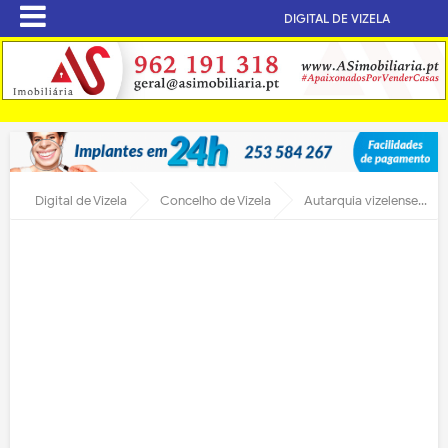
DIGITAL DE VIZELA
Digital de Vizela
Concelho de Vizela
Autarquia vizelense reuniu com SEPNA