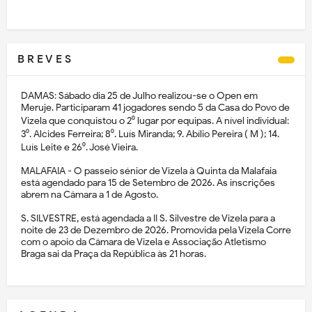
B R E V E S
DAMAS: Sábado dia 25 de Julho realizou-se o Open em
Meruje. Participaram 41 jogadores sendo 5 da Casa do Povo de
Vizela que conquistou o 2⁰ lugar por equipas. A nível individual:
3⁰. Alcides Ferreira; 8⁰. Luís Miranda; 9. Abílio Pereira ( M ); 14.
Luís Leite e 26⁰. José Vieira.
MALAFAIA - O passeio sénior de Vizela à Quinta da Malafaia
está agendado para 15 de Setembro de 2026. As inscrições
abrem na Câmara a 1 de Agosto.
S. SILVESTRE, está agendada a II S. Silvestre de Vizela para a
noite de 23 de Dezembro de 2026. Promovida pela Vizela Corre
com o apoio da Câmara de Vizela e Associação Atletismo
Braga sai da Praça da República às 21 horas.