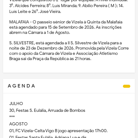
3⁰. Alcides Ferreira; 8⁰. Luís Miranda; 9. Abílio Pereira ( M ); 14.
Luís Leite e 26⁰. José Vieira.
MALAFAIA - O passeio sénior de Vizela à Quinta da Malafaia
está agendado para 15 de Setembro de 2026. As inscrições
abrem na Câmara a 1 de Agosto.
S. SILVESTRE, está agendada a II S. Silvestre de Vizela para a
noite de 23 de Dezembro de 2026. Promovida pela Vizela Corre
com o apoio da Câmara de Vizela e Associação Atletismo
Braga sai da Praça da República às 21 horas.
A G E N D A
JULHO
30, Festas S. Eulália, Arruada de Bombos
***
AGOSTO
01, FC Vizela-Celta Vigo B jogo apresentação 17h00.
01, Festas Santa Eulália, Adriana Lua e djs.