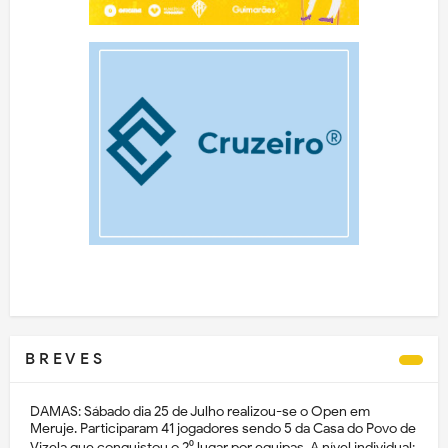
B R E V E S
DAMAS: Sábado dia 25 de Julho realizou-se o Open em
Meruje. Participaram 41 jogadores sendo 5 da Casa do Povo de
Vizela que conquistou o 2⁰ lugar por equipas. A nível individual: