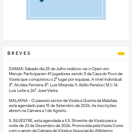
B R E V E S
DAMAS: Sábado dia 25 de Julho realizou-se o Open em
Meruje. Participaram 41 jogadores sendo 5 da Casa do Povo de
Vizela que conquistou o 2⁰ lugar por equipas. A nível individual:
3⁰. Alcides Ferreira; 8⁰. Luís Miranda; 9. Abílio Pereira ( M ); 14.
Luís Leite e 26⁰. José Vieira.
MALAFAIA - O passeio sénior de Vizela à Quinta da Malafaia
está agendado para 15 de Setembro de 2026. As inscrições
abrem na Câmara a 1 de Agosto.
S. SILVESTRE, está agendada a II S. Silvestre de Vizela para a
noite de 23 de Dezembro de 2026. Promovida pela Vizela Corre
com o apoio da Câmara de Vizela e Associação Atletismo