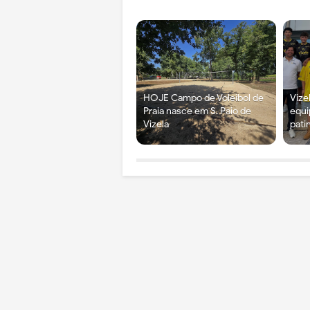
HOJE Campo de Voleibol de
Vize
Praia nasce em S. Paio de
equi
Vizela
pati