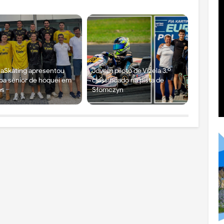
laSkating apresentou
Jovem piloto de Vizela 3.º
pa sénior de hóquei em
classificado na pista de
ns
Słomczyn