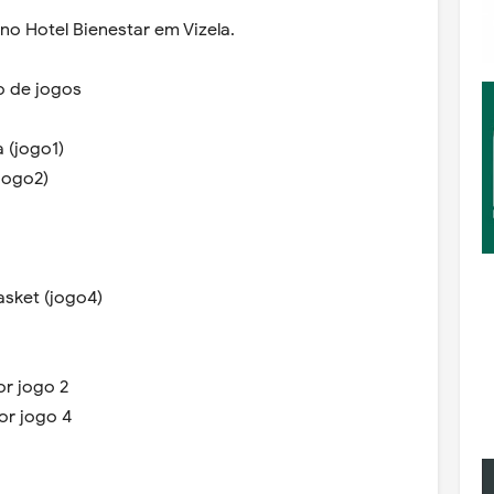
no Hotel Bienestar em Vizela.
io de jogos
 (jogo1)
(jogo2)
asket (jogo4)
or jogo 2
or jogo 4