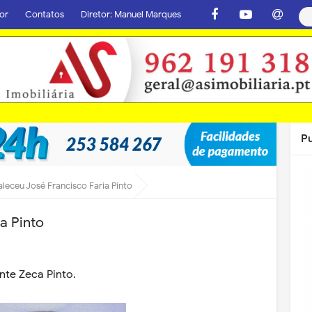
or
Contatos
Diretor: Manuel Marques
P
aleceu José Francisco Faria Pinto
a Pinto
nte Zeca Pinto.