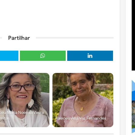
Partilhar
ceu Maria Noémia Vieira
reitas
Faleceu Ana Vaz Fernandes