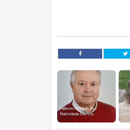
Faleceu Manuel da
Fale
Natividade Martins
de F