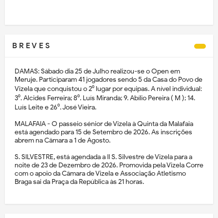
B R E V E S
DAMAS: Sábado dia 25 de Julho realizou-se o Open em
Meruje. Participaram 41 jogadores sendo 5 da Casa do Povo de
Vizela que conquistou o 2⁰ lugar por equipas. A nível individual:
3⁰. Alcides Ferreira; 8⁰. Luís Miranda; 9. Abílio Pereira ( M ); 14.
Luís Leite e 26⁰. José Vieira.
MALAFAIA - O passeio sénior de Vizela à Quinta da Malafaia
está agendado para 15 de Setembro de 2026. As inscrições
abrem na Câmara a 1 de Agosto.
S. SILVESTRE, está agendada a II S. Silvestre de Vizela para a
noite de 23 de Dezembro de 2026. Promovida pela Vizela Corre
com o apoio da Câmara de Vizela e Associação Atletismo
Braga sai da Praça da República às 21 horas.