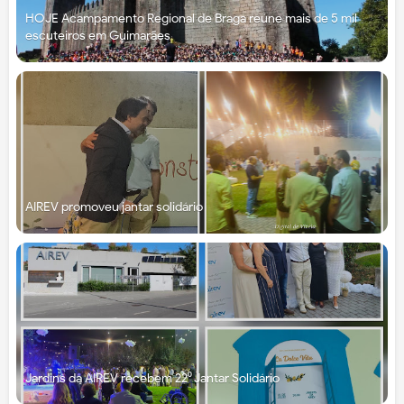
HOJE Acampamento Regional de Braga reúne mais de 5 mil
escuteiros em Guimarães
AIREV promoveu jantar solidário
Jardins da AIREV recebem 22⁰ Jantar Solidário