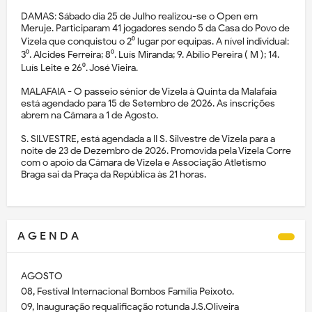
DAMAS: Sábado dia 25 de Julho realizou-se o Open em
Meruje. Participaram 41 jogadores sendo 5 da Casa do Povo de
Vizela que conquistou o 2⁰ lugar por equipas. A nível individual:
3⁰. Alcides Ferreira; 8⁰. Luís Miranda; 9. Abílio Pereira ( M ); 14.
Luís Leite e 26⁰. José Vieira.
MALAFAIA - O passeio sénior de Vizela à Quinta da Malafaia
está agendado para 15 de Setembro de 2026. As inscrições
abrem na Câmara a 1 de Agosto.
S. SILVESTRE, está agendada a II S. Silvestre de Vizela para a
noite de 23 de Dezembro de 2026. Promovida pela Vizela Corre
com o apoio da Câmara de Vizela e Associação Atletismo
Braga sai da Praça da República às 21 horas.
A G E N D A
AGOSTO
08, Festival Internacional Bombos Família Peixoto.
09, Inauguração requalificação rotunda J.S.Oliveira