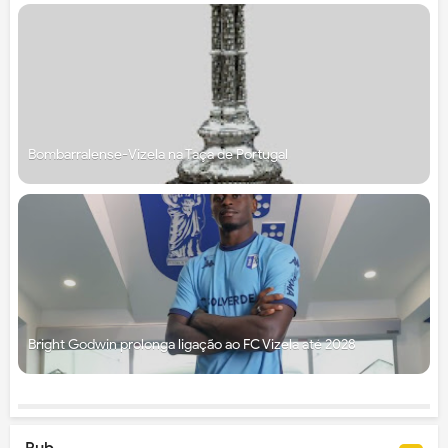
Bombarralense-Vizela na Taça de Portugal
Bright Godwin prolonga ligação ao FC Vizela até 2028