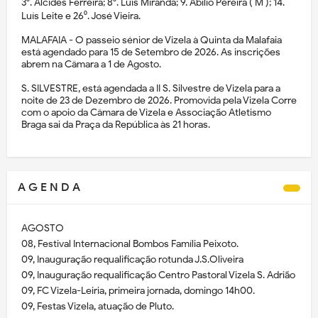
3⁰. Alcides Ferreira; 8⁰. Luís Miranda; 9. Abílio Pereira ( M ); 14.
Luís Leite e 26⁰. José Vieira.
MALAFAIA - O passeio sénior de Vizela à Quinta da Malafaia
está agendado para 15 de Setembro de 2026. As inscrições
abrem na Câmara a 1 de Agosto.
S. SILVESTRE, está agendada a II S. Silvestre de Vizela para a
noite de 23 de Dezembro de 2026. Promovida pela Vizela Corre
com o apoio da Câmara de Vizela e Associação Atletismo
Braga sai da Praça da República às 21 horas.
A G E N D A
AGOSTO
08, Festival Internacional Bombos Família Peixoto.
09, Inauguração requalificação rotunda J.S.Oliveira
09, Inauguração requalificação Centro Pastoral Vizela S. Adrião
09, FC Vizela-Leiria, primeira jornada, domingo 14h00.
09, Festas Vizela, atuação de Pluto.