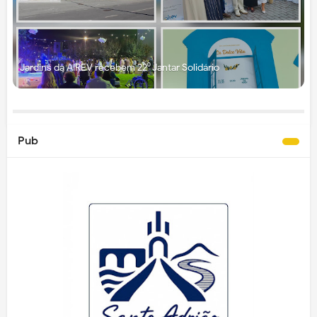
Jardins da AIREV recebem 22⁰ Jantar Solidário
Pub