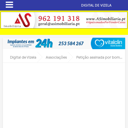
DIGITAL DE VIZELA
Digital de Vizela
Associações
Petição assinada por bombeiros vai pedir à direção para manter Paulo Oliveira como Comandante