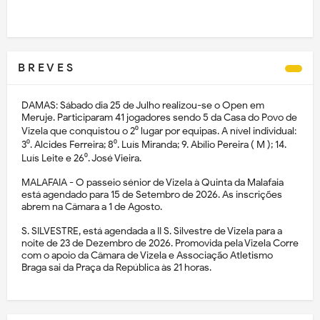
B R E V E S
DAMAS: Sábado dia 25 de Julho realizou-se o Open em
Meruje. Participaram 41 jogadores sendo 5 da Casa do Povo de
Vizela que conquistou o 2⁰ lugar por equipas. A nível individual:
3⁰. Alcides Ferreira; 8⁰. Luís Miranda; 9. Abílio Pereira ( M ); 14.
Luís Leite e 26⁰. José Vieira.
MALAFAIA - O passeio sénior de Vizela à Quinta da Malafaia
está agendado para 15 de Setembro de 2026. As inscrições
abrem na Câmara a 1 de Agosto.
S. SILVESTRE, está agendada a II S. Silvestre de Vizela para a
noite de 23 de Dezembro de 2026. Promovida pela Vizela Corre
com o apoio da Câmara de Vizela e Associação Atletismo
Braga sai da Praça da República às 21 horas.