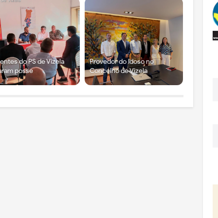
gentes do PS de Vizela
Provedor do Idoso no
aram posse
Concelho de Vizela