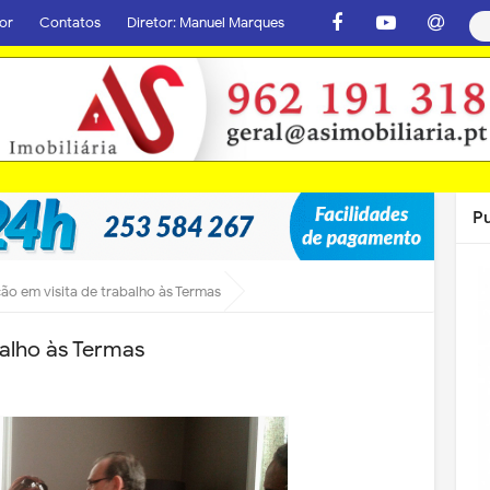
or
Contatos
Diretor: Manuel Marques
P
ão em visita de trabalho às Termas
balho às Termas