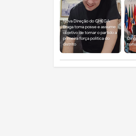
Nova Direção do CHEGA
Braga toma posse e assume
objetivo de tornar o partido a
primeira força política do
Diri
distrito
tom