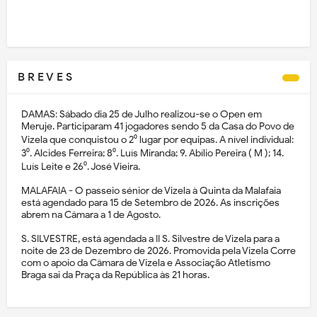
B R E V E S
DAMAS: Sábado dia 25 de Julho realizou-se o Open em
Meruje. Participaram 41 jogadores sendo 5 da Casa do Povo de
Vizela que conquistou o 2⁰ lugar por equipas. A nível individual:
3⁰. Alcides Ferreira; 8⁰. Luís Miranda; 9. Abílio Pereira ( M ); 14.
Luís Leite e 26⁰. José Vieira.
MALAFAIA - O passeio sénior de Vizela à Quinta da Malafaia
está agendado para 15 de Setembro de 2026. As inscrições
abrem na Câmara a 1 de Agosto.
S. SILVESTRE, está agendada a II S. Silvestre de Vizela para a
noite de 23 de Dezembro de 2026. Promovida pela Vizela Corre
com o apoio da Câmara de Vizela e Associação Atletismo
Braga sai da Praça da República às 21 horas.