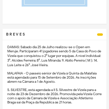
B R E V E S
DAMAS: Sábado dia 25 de Julho realizou-se o Open em
Meruje. Participaram 41 jogadores sendo 5 da Casa do Povo de
Vizela que conquistou o 2⁰ lugar por equipas. A nível individual:
3⁰. Alcides Ferreira; 8⁰. Luís Miranda; 9. Abílio Pereira ( M ); 14.
Luís Leite e 26⁰. José Vieira.
MALAFAIA - O passeio sénior de Vizela à Quinta da Malafaia
está agendado para 15 de Setembro de 2026. As inscrições
abrem na Câmara a 1 de Agosto.
S. SILVESTRE, está agendada a II S. Silvestre de Vizela para a
noite de 23 de Dezembro de 2026. Promovida pela Vizela Corre
com o apoio da Câmara de Vizela e Associação Atletismo
Braga sai da Praça da República às 21 horas.