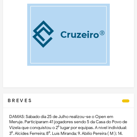
B R E V E S
DAMAS: Sábado dia 25 de Julho realizou-se o Open em
Meruje. Participaram 41 jogadores sendo 5 da Casa do Povo de
Vizela que conquistou o 2⁰ lugar por equipas. A nível individual:
3⁰. Alcides Ferreira; 8⁰. Luís Miranda; 9. Abílio Pereira ( M ); 14.