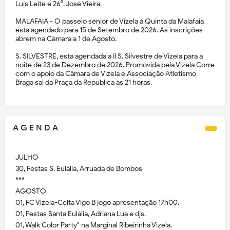
Luís Leite e 26⁰. José Vieira.
MALAFAIA - O passeio sénior de Vizela à Quinta da Malafaia
está agendado para 15 de Setembro de 2026. As inscrições
abrem na Câmara a 1 de Agosto.
S. SILVESTRE, está agendada a II S. Silvestre de Vizela para a
noite de 23 de Dezembro de 2026. Promovida pela Vizela Corre
com o apoio da Câmara de Vizela e Associação Atletismo
Braga sai da Praça da República às 21 horas.
A G E N D A
JULHO
30, Festas S. Eulália, Arruada de Bombos
***
AGOSTO
01, FC Vizela-Celta Vigo B jogo apresentação 17h00.
01, Festas Santa Eulália, Adriana Lua e djs.
01, Walk Color Party" na Marginal Ribeirinha Vizela.