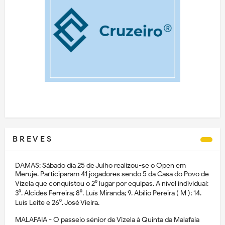
B R E V E S
DAMAS: Sábado dia 25 de Julho realizou-se o Open em
Meruje. Participaram 41 jogadores sendo 5 da Casa do Povo de
Vizela que conquistou o 2⁰ lugar por equipas. A nível individual:
3⁰. Alcides Ferreira; 8⁰. Luís Miranda; 9. Abílio Pereira ( M ); 14.
Luís Leite e 26⁰. José Vieira.
MALAFAIA - O passeio sénior de Vizela à Quinta da Malafaia