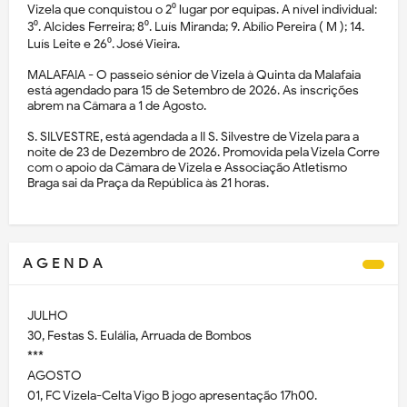
Vizela que conquistou o 2⁰ lugar por equipas. A nível individual:
3⁰. Alcides Ferreira; 8⁰. Luís Miranda; 9. Abílio Pereira ( M ); 14.
Luís Leite e 26⁰. José Vieira.
MALAFAIA - O passeio sénior de Vizela à Quinta da Malafaia
está agendado para 15 de Setembro de 2026. As inscrições
abrem na Câmara a 1 de Agosto.
S. SILVESTRE, está agendada a II S. Silvestre de Vizela para a
noite de 23 de Dezembro de 2026. Promovida pela Vizela Corre
com o apoio da Câmara de Vizela e Associação Atletismo
Braga sai da Praça da República às 21 horas.
A G E N D A
JULHO
30, Festas S. Eulália, Arruada de Bombos
***
AGOSTO
01, FC Vizela-Celta Vigo B jogo apresentação 17h00.