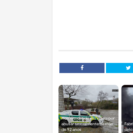
Homem detido em Vizela por
abusar sexualmente da mãe
Fábr
de 92 anos
pelo