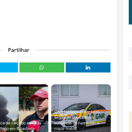
Partilhar
GNR faz buscas em lares
ilegais de Lousada por
ica de calçado atingida
suspeitas de homicídio e
 fogo em Ribavizela
maus-tratos