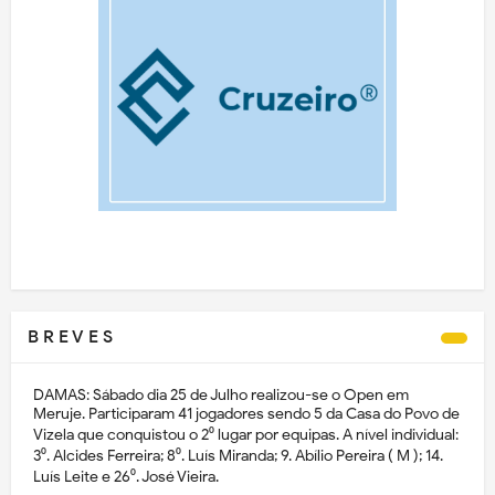
B R E V E S
DAMAS: Sábado dia 25 de Julho realizou-se o Open em
Meruje. Participaram 41 jogadores sendo 5 da Casa do Povo de
Vizela que conquistou o 2⁰ lugar por equipas. A nível individual:
3⁰. Alcides Ferreira; 8⁰. Luís Miranda; 9. Abílio Pereira ( M ); 14.
Luís Leite e 26⁰. José Vieira.