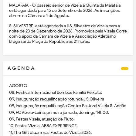
MALAFAIA - O passeio sénior de Vizela à Quinta da Malafaia
está agendado para 15 de Setembro de 2026. As inscrições
abrem na Câmara a 1 de Agosto.
S. SILVESTRE, está agendada a II S. Silvestre de Vizela para a
noite de 23 de Dezembro de 2026. Promovida pela Vizela Corre
com o apoio da Câmara de Vizela e Associação Atletismo
Braga sai da Praça da República às 21 horas.
A G E N D A
AGOSTO
08, Festival Internacional Bombos Família Peixoto.
09, Inauguração requalificação rotunda J.S.Oliveira
09, Inauguração requalificação Centro Pastoral Vizela S. Adrião
09, FC Vizela-Leiria, primeira jornada, domingo 14h00.
09, Festas Vizela, atuação de Pluto.
10, Festas Vizela, ABBA EXPERIENCE.
11, The Gift atuam nas Festas de Vizela 2026.