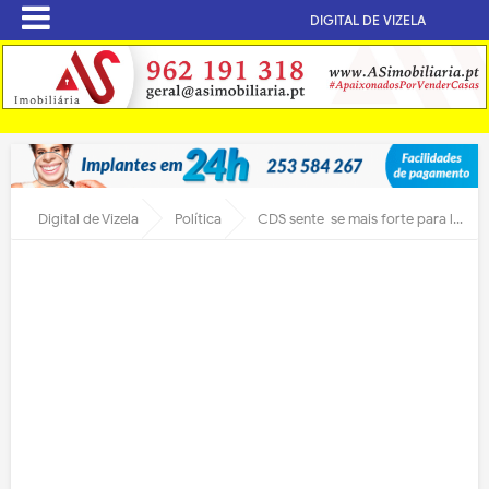
DIGITAL DE VIZELA
Digital de Vizela
Política
CDS sente-se mais forte para lutar por Vizela