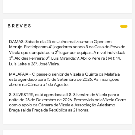
B R E V E S
DAMAS: Sábado dia 25 de Julho realizou-se o Open em
Meruje. Participaram 41 jogadores sendo 5 da Casa do Povo de
Vizela que conquistou o 2⁰ lugar por equipas. A nível individual:
3⁰. Alcides Ferreira; 8⁰. Luís Miranda; 9. Abílio Pereira ( M ); 14.
Luís Leite e 26⁰. José Vieira.
MALAFAIA - O passeio sénior de Vizela à Quinta da Malafaia
está agendado para 15 de Setembro de 2026. As inscrições
abrem na Câmara a 1 de Agosto.
S. SILVESTRE, está agendada a II S. Silvestre de Vizela para a
noite de 23 de Dezembro de 2026. Promovida pela Vizela Corre
com o apoio da Câmara de Vizela e Associação Atletismo
Braga sai da Praça da República às 21 horas.