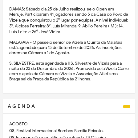
DAMAS: Sábado dia 25 de Julho realizou-se o Open em
Meruje. Participaram 41 jogadores sendo 5 da Casa do Povo de
Vizela que conquistou o 2⁰ lugar por equipas. A nível individual:
3⁰. Alcides Ferreira; 8⁰. Luís Miranda; 9. Abílio Pereira ( M ); 14.
Luís Leite e 26⁰. José Vieira.
MALAFAIA - O passeio sénior de Vizela à Quinta da Malafaia
está agendado para 15 de Setembro de 2026. As inscrições
abrem na Câmara a 1 de Agosto.
S. SILVESTRE, está agendada a II S. Silvestre de Vizela para a
noite de 23 de Dezembro de 2026. Promovida pela Vizela Corre
com o apoio da Câmara de Vizela e Associação Atletismo
Braga sai da Praça da República às 21 horas.
A G E N D A
AGOSTO
08, Festival Internacional Bombos Família Peixoto.
09, Inauguração requalificação rotunda J.S.Oliveira