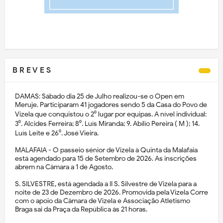
B R E V E S
DAMAS: Sábado dia 25 de Julho realizou-se o Open em
Meruje. Participaram 41 jogadores sendo 5 da Casa do Povo de
Vizela que conquistou o 2⁰ lugar por equipas. A nível individual:
3⁰. Alcides Ferreira; 8⁰. Luís Miranda; 9. Abílio Pereira ( M ); 14.
Luís Leite e 26⁰. José Vieira.
MALAFAIA - O passeio sénior de Vizela à Quinta da Malafaia
está agendado para 15 de Setembro de 2026. As inscrições
abrem na Câmara a 1 de Agosto.
S. SILVESTRE, está agendada a II S. Silvestre de Vizela para a
noite de 23 de Dezembro de 2026. Promovida pela Vizela Corre
com o apoio da Câmara de Vizela e Associação Atletismo
Braga sai da Praça da República às 21 horas.