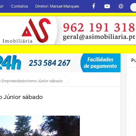
or
Contatos
Diretor: Manuel Marques
P
de Empreendedorismo Júnior sábado
o Júnior sábado