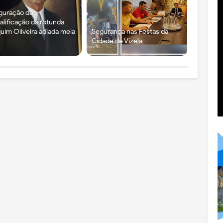
guração da
alificação da rotunda
uim Oliveira adiada meia
Segurança nas Festas da
Cidade de Vizela