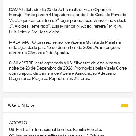
DAMAS: Sábado dia 25 de Julho realizou-se o Open em
Meruje. Participaram 41 jogadores sendo 5 da Casa do Povo de
Vizela que conquistou o 2⁰ lugar por equipas. A nível individual:
3⁰. Alcides Ferreira; 8⁰. Luís Miranda; 9. Abílio Pereira ( M ); 14.
Luís Leite e 26⁰. José Vieira.
MALAFAIA - O passeio sénior de Vizela à Quinta da Malafaia
está agendado para 15 de Setembro de 2026. As inscrições
abrem na Câmara a 1 de Agosto.
S. SILVESTRE, está agendada a II S. Silvestre de Vizela para a
noite de 23 de Dezembro de 2026. Promovida pela Vizela Corre
com o apoio da Câmara de Vizela e Associação Atletismo
Braga sai da Praça da República às 21 horas.
A G E N D A
AGOSTO
08, Festival Internacional Bombos Família Peixoto.