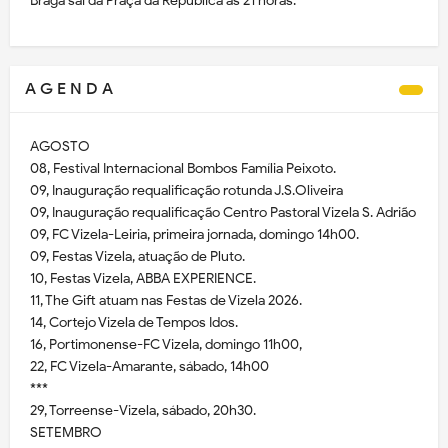
Braga sai da Praça da República às 21 horas.
A G E N D A
AGOSTO
08, Festival Internacional Bombos Família Peixoto.
09, Inauguração requalificação rotunda J.S.Oliveira
09, Inauguração requalificação Centro Pastoral Vizela S. Adrião
09, FC Vizela-Leiria, primeira jornada, domingo 14h00.
09, Festas Vizela, atuação de Pluto.
10, Festas Vizela, ABBA EXPERIENCE.
11, The Gift atuam nas Festas de Vizela 2026.
14, Cortejo Vizela de Tempos Idos.
16, Portimonense-FC Vizela, domingo 11h00,
22, FC Vizela-Amarante, sábado, 14h00
***
29, Torreense-Vizela, sábado, 20h30.
SETEMBRO