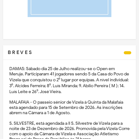
B R E V E S
DAMAS: Sábado dia 25 de Julho realizou-se o Open em
Meruje. Participaram 41 jogadores sendo 5 da Casa do Povo de
Vizela que conquistou o 2⁰ lugar por equipas. A nível individual:
3⁰. Alcides Ferreira; 8⁰. Luís Miranda; 9. Abílio Pereira ( M ); 14.
Luís Leite e 26⁰. José Vieira.
MALAFAIA - O passeio sénior de Vizela à Quinta da Malafaia
está agendado para 15 de Setembro de 2026. As inscrições
abrem na Câmara a 1 de Agosto.
S. SILVESTRE, está agendada a II S. Silvestre de Vizela para a
noite de 23 de Dezembro de 2026. Promovida pela Vizela Corre
com o apoio da Câmara de Vizela e Associação Atletismo