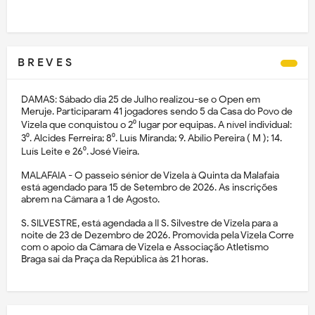
B R E V E S
DAMAS: Sábado dia 25 de Julho realizou-se o Open em
Meruje. Participaram 41 jogadores sendo 5 da Casa do Povo de
Vizela que conquistou o 2⁰ lugar por equipas. A nível individual:
3⁰. Alcides Ferreira; 8⁰. Luís Miranda; 9. Abílio Pereira ( M ); 14.
Luís Leite e 26⁰. José Vieira.
MALAFAIA - O passeio sénior de Vizela à Quinta da Malafaia
está agendado para 15 de Setembro de 2026. As inscrições
abrem na Câmara a 1 de Agosto.
S. SILVESTRE, está agendada a II S. Silvestre de Vizela para a
noite de 23 de Dezembro de 2026. Promovida pela Vizela Corre
com o apoio da Câmara de Vizela e Associação Atletismo
Braga sai da Praça da República às 21 horas.