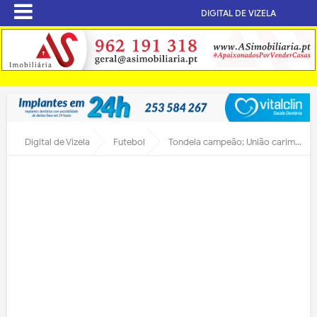
DIGITAL DE VIZELA
Digital de Vizela
Futebol
Tondela campeão; União carimba subida