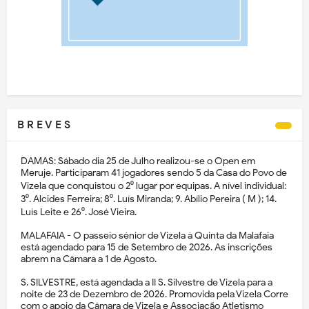
B R E V E S
DAMAS: Sábado dia 25 de Julho realizou-se o Open em
Meruje. Participaram 41 jogadores sendo 5 da Casa do Povo de
Vizela que conquistou o 2⁰ lugar por equipas. A nível individual:
3⁰. Alcides Ferreira; 8⁰. Luís Miranda; 9. Abílio Pereira ( M ); 14.
Luís Leite e 26⁰. José Vieira.
MALAFAIA - O passeio sénior de Vizela à Quinta da Malafaia
está agendado para 15 de Setembro de 2026. As inscrições
abrem na Câmara a 1 de Agosto.
S. SILVESTRE, está agendada a II S. Silvestre de Vizela para a
noite de 23 de Dezembro de 2026. Promovida pela Vizela Corre
com o apoio da Câmara de Vizela e Associação Atletismo