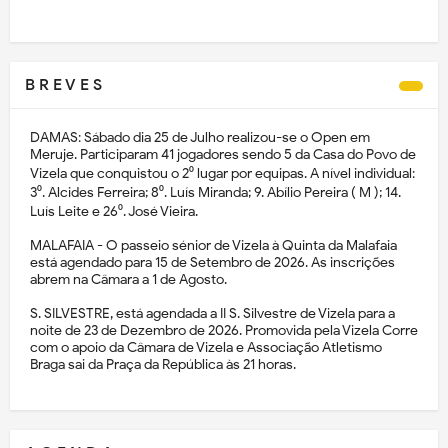
B R E V E S
DAMAS: Sábado dia 25 de Julho realizou-se o Open em
Meruje. Participaram 41 jogadores sendo 5 da Casa do Povo de
Vizela que conquistou o 2⁰ lugar por equipas. A nível individual:
3⁰. Alcides Ferreira; 8⁰. Luís Miranda; 9. Abílio Pereira ( M ); 14.
Luís Leite e 26⁰. José Vieira.
MALAFAIA - O passeio sénior de Vizela à Quinta da Malafaia
está agendado para 15 de Setembro de 2026. As inscrições
abrem na Câmara a 1 de Agosto.
S. SILVESTRE, está agendada a II S. Silvestre de Vizela para a
noite de 23 de Dezembro de 2026. Promovida pela Vizela Corre
com o apoio da Câmara de Vizela e Associação Atletismo
Braga sai da Praça da República às 21 horas.