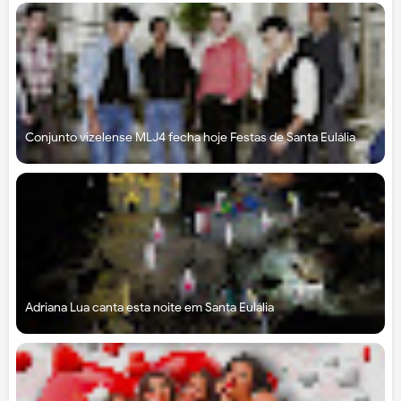
Conjunto vizelense MLJ4 fecha hoje Festas de Santa Eulália
Adriana Lua canta esta noite em Santa Eulália