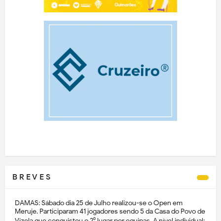
B R E V E S
DAMAS: Sábado dia 25 de Julho realizou-se o Open em
Meruje. Participaram 41 jogadores sendo 5 da Casa do Povo de
Vizela que conquistou o 2⁰ lugar por equipas. A nível individual: