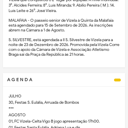
3⁰. Alcides Ferreira; 8⁰. Luís Miranda; 9. Abílio Pereira ( M ); 14.
Luís Leite e 26⁰. José Vieira.
MALAFAIA - O passeio sénior de Vizela à Quinta da Malafaia
está agendado para 15 de Setembro de 2026. As inscrições
abrem na Câmara a 1 de Agosto.
S. SILVESTRE, está agendada a II S. Silvestre de Vizela para a
noite de 23 de Dezembro de 2026. Promovida pela Vizela Corre
com o apoio da Câmara de Vizela e Associação Atletismo
Braga sai da Praça da República às 21 horas.
A G E N D A
JULHO
30, Festas S. Eulália, Arruada de Bombos
***
AGOSTO
01, FC Vizela-Celta Vigo B jogo apresentação 17h00.
01, Festas Santa Eulália, Adriana Lua e djs.