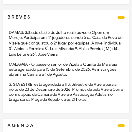
B R E V E S
DAMAS: Sábado dia 25 de Julho realizou-se o Open em
Meruje. Participaram 41 jogadores sendo 5 da Casa do Povo de
Vizela que conquistou o 2⁰ lugar por equipas. A nível individual:
3⁰. Alcides Ferreira; 8⁰. Luís Miranda; 9. Abílio Pereira ( M ); 14.
Luís Leite e 26⁰. José Vieira.
MALAFAIA - O passeio sénior de Vizela à Quinta da Malafaia
está agendado para 15 de Setembro de 2026. As inscrições
abrem na Câmara a 1 de Agosto.
S. SILVESTRE, está agendada a II S. Silvestre de Vizela para a
noite de 23 de Dezembro de 2026. Promovida pela Vizela Corre
com o apoio da Câmara de Vizela e Associação Atletismo
Braga sai da Praça da República às 21 horas.
A G E N D A