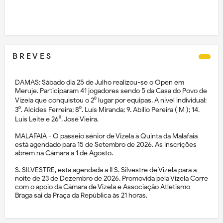
B R E V E S
DAMAS: Sábado dia 25 de Julho realizou-se o Open em
Meruje. Participaram 41 jogadores sendo 5 da Casa do Povo de
Vizela que conquistou o 2⁰ lugar por equipas. A nível individual:
3⁰. Alcides Ferreira; 8⁰. Luís Miranda; 9. Abílio Pereira ( M ); 14.
Luís Leite e 26⁰. José Vieira.
MALAFAIA - O passeio sénior de Vizela à Quinta da Malafaia
está agendado para 15 de Setembro de 2026. As inscrições
abrem na Câmara a 1 de Agosto.
S. SILVESTRE, está agendada a II S. Silvestre de Vizela para a
noite de 23 de Dezembro de 2026. Promovida pela Vizela Corre
com o apoio da Câmara de Vizela e Associação Atletismo
Braga sai da Praça da República às 21 horas.