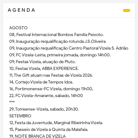
A G E N D A
AGOSTO
08, Festival Internacional Bombos Família Peixoto.
09, Inauguração requalificação rotunda J.S.Oliveira
09, Inauguração requalificação Centro Pastoral Vizela S. Adrião
09, FC Vizela-Leiria, primeira jornada, domingo 14h00.
09, Festas Vizela, atuação de Pluto.
10, Festas Vizela, ABBA EXPERIENCE.
11, The Gift atuam nas Festas de Vizela 2026.
14, Cortejo Vizela de Tempos Idos.
16, Portimonense-FC Vizela, domingo 11h00,
22, FC Vizela-Amarante, sábado, 14h00
***
29, Torreense-Vizela, sábado, 20h30.
SETEMBRO
12, Festa da Juventude, Marginal Ribeirinha Vizela.
15, Passeio de Vizela à Quinta da Malafaia.
19, NOITE BRANCA DE VIZELA