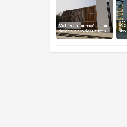
ULS 
Melhores informações sobre
AVC 
dados clínicos dos utentes
dias