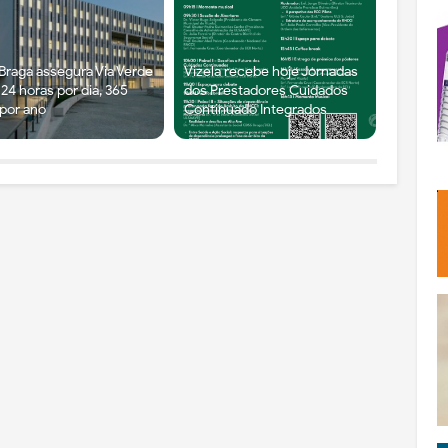
Braga assegura Via Verde
Vizela recebe hoje Jornadas
24 horas por dia, 365
dos Prestadores Cuidados
 por ano
Continuado Integrados