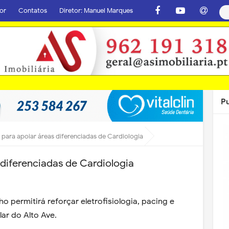
or
Contatos
Diretor: Manuel Marques
P
va para apoiar áreas diferenciadas de Cardiologia
s diferenciadas de Cardiologia
ho permitirá reforçar eletrofisiologia, pacing e
ar do Alto Ave.