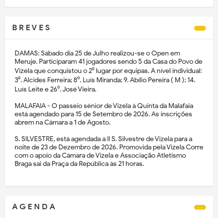
B R E V E S
DAMAS: Sábado dia 25 de Julho realizou-se o Open em
Meruje. Participaram 41 jogadores sendo 5 da Casa do Povo de
Vizela que conquistou o 2⁰ lugar por equipas. A nível individual:
3⁰. Alcides Ferreira; 8⁰. Luís Miranda; 9. Abílio Pereira ( M ); 14.
Luís Leite e 26⁰. José Vieira.
MALAFAIA - O passeio sénior de Vizela à Quinta da Malafaia
está agendado para 15 de Setembro de 2026. As inscrições
abrem na Câmara a 1 de Agosto.
S. SILVESTRE, está agendada a II S. Silvestre de Vizela para a
noite de 23 de Dezembro de 2026. Promovida pela Vizela Corre
com o apoio da Câmara de Vizela e Associação Atletismo
Braga sai da Praça da República às 21 horas.
A G E N D A