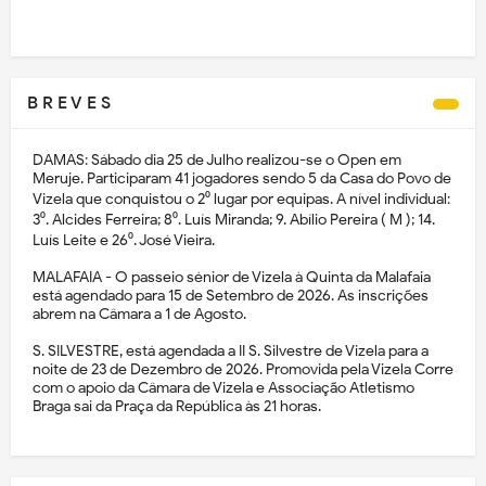
B R E V E S
DAMAS: Sábado dia 25 de Julho realizou-se o Open em
Meruje. Participaram 41 jogadores sendo 5 da Casa do Povo de
Vizela que conquistou o 2⁰ lugar por equipas. A nível individual:
3⁰. Alcides Ferreira; 8⁰. Luís Miranda; 9. Abílio Pereira ( M ); 14.
Luís Leite e 26⁰. José Vieira.
MALAFAIA - O passeio sénior de Vizela à Quinta da Malafaia
está agendado para 15 de Setembro de 2026. As inscrições
abrem na Câmara a 1 de Agosto.
S. SILVESTRE, está agendada a II S. Silvestre de Vizela para a
noite de 23 de Dezembro de 2026. Promovida pela Vizela Corre
com o apoio da Câmara de Vizela e Associação Atletismo
Braga sai da Praça da República às 21 horas.