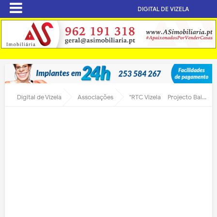
DIGITAL DE VIZELA
Digital de Vizela
Associações
"RTC Vizela – Projecto BaiCiência “Além Fronteiras” – Take 2