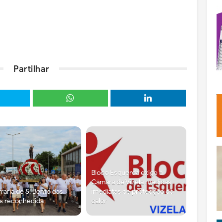
Partilhar
Bloco Esquerda exige à
Câmara de Vizela medidas
raria de S. Bento das
imediatas de protecção do
s reconhecida
calor