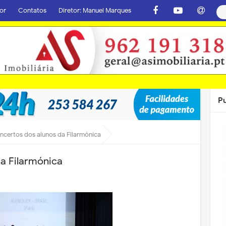
or
Contatos
Diretor: Manuel Marques
P
oncertos dos alunos da Filarmónica
da Filarmónica