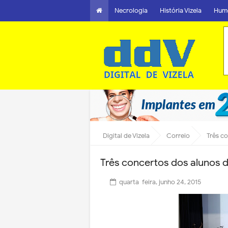
Necrologia
História Vizela
Hum
Digital de Vizela
Correio
Três c
Três concertos dos alunos 
quarta-feira, junho 24, 2015