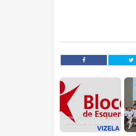
Comunicado Bloco Esquerda
Conf
Vizela sobre festas
Pera