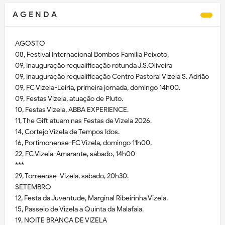
A G E N D A
AGOSTO
08, Festival Internacional Bombos Família Peixoto.
09, Inauguração requalificação rotunda J.S.Oliveira
09, Inauguração requalificação Centro Pastoral Vizela S. Adrião
09, FC Vizela-Leiria, primeira jornada, domingo 14h00.
09, Festas Vizela, atuação de Pluto.
10, Festas Vizela, ABBA EXPERIENCE.
11, The Gift atuam nas Festas de Vizela 2026.
14, Cortejo Vizela de Tempos Idos.
16, Portimonense-FC Vizela, domingo 11h00,
22, FC Vizela-Amarante, sábado, 14h00
***
29, Torreense-Vizela, sábado, 20h30.
SETEMBRO
12, Festa da Juventude, Marginal Ribeirinha Vizela.
15, Passeio de Vizela à Quinta da Malafaia.
19, NOITE BRANCA DE VIZELA