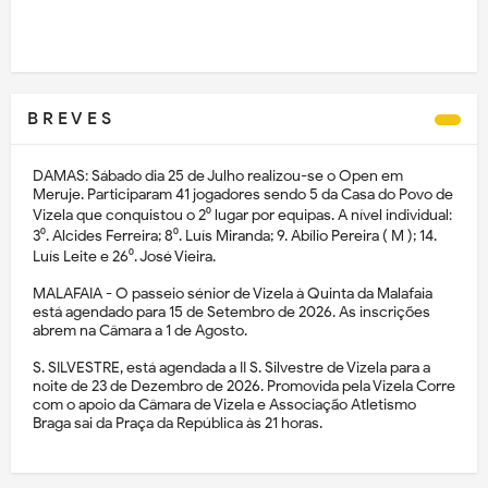
B R E V E S
DAMAS: Sábado dia 25 de Julho realizou-se o Open em
Meruje. Participaram 41 jogadores sendo 5 da Casa do Povo de
Vizela que conquistou o 2⁰ lugar por equipas. A nível individual:
3⁰. Alcides Ferreira; 8⁰. Luís Miranda; 9. Abílio Pereira ( M ); 14.
Luís Leite e 26⁰. José Vieira.
MALAFAIA - O passeio sénior de Vizela à Quinta da Malafaia
está agendado para 15 de Setembro de 2026. As inscrições
abrem na Câmara a 1 de Agosto.
S. SILVESTRE, está agendada a II S. Silvestre de Vizela para a
noite de 23 de Dezembro de 2026. Promovida pela Vizela Corre
com o apoio da Câmara de Vizela e Associação Atletismo
Braga sai da Praça da República às 21 horas.