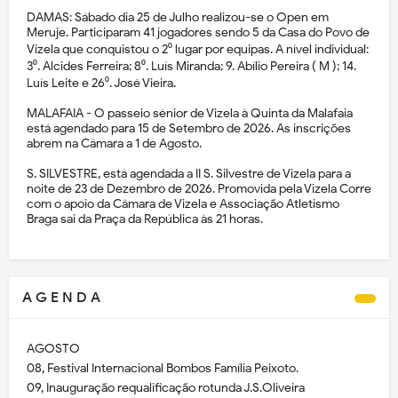
DAMAS: Sábado dia 25 de Julho realizou-se o Open em
Meruje. Participaram 41 jogadores sendo 5 da Casa do Povo de
Vizela que conquistou o 2⁰ lugar por equipas. A nível individual:
3⁰. Alcides Ferreira; 8⁰. Luís Miranda; 9. Abílio Pereira ( M ); 14.
Luís Leite e 26⁰. José Vieira.
MALAFAIA - O passeio sénior de Vizela à Quinta da Malafaia
está agendado para 15 de Setembro de 2026. As inscrições
abrem na Câmara a 1 de Agosto.
S. SILVESTRE, está agendada a II S. Silvestre de Vizela para a
noite de 23 de Dezembro de 2026. Promovida pela Vizela Corre
com o apoio da Câmara de Vizela e Associação Atletismo
Braga sai da Praça da República às 21 horas.
A G E N D A
AGOSTO
08, Festival Internacional Bombos Família Peixoto.
09, Inauguração requalificação rotunda J.S.Oliveira